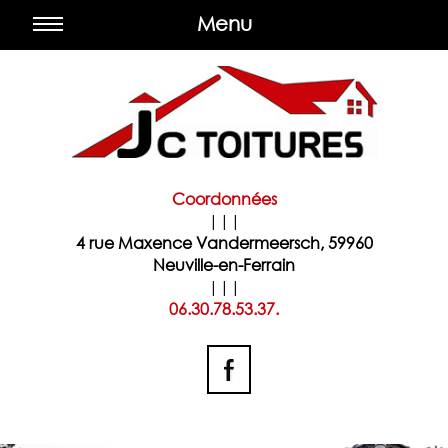
Menu
Coordonnées
|||
4 rue Maxence Vandermeersch, 59960
Neuville-en-Ferrain
|||
06.30.78.53.37.