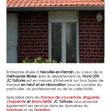
Entreprise située à
Neuville-en-Ferrain
, au coeur de la
métropole lilloise
dans le département du
Nord (59)
,
JC Toitures
est en mesure d'intervenir sur tous types de
travaux
en neuf et en rénovation
, pour le compte du
particulier, du professionnel ou de la collectivité.
Spécialisé dans les
travaux de couverture, zinguerie
,
charpente
et
étanchéité
,
JC Toitures
vous propose
également ses services dans les domaines du
bardage
et de
l'isolation
.