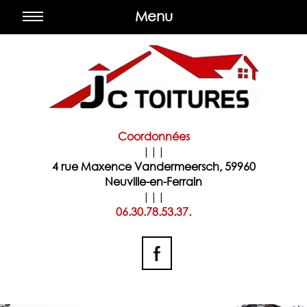
Menu
Coordonnées
|||
4 rue Maxence Vandermeersch, 59960
Neuville-en-Ferrain
|||
06.30.78.53.37.