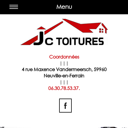
Menu
Coordonnées
|||
4 rue Maxence Vandermeersch, 59960
Neuville-en-Ferrain
|||
06.30.78.53.37.